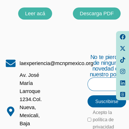
Leer acá
Descarga PDF
No te pierdas
de ninguna
laexperiencia@mcnpmexico.org
novedad de
nuestro portal
Av. José
María
Larroque
1234.Col.
Suscribirse
Nueva,
Acepto la
Mexicali,
política de
Baja
privacidad