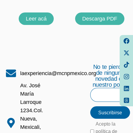
Leer acá
Descarga PDF
No te pierdas
de ninguna
laexperiencia@mcnpmexico.org
novedad de
nuestro portal
Av. José
María
Larroque
1234.Col.
Suscribirse
Nueva,
Acepto la
Mexicali,
política de