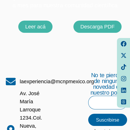
a mes para nuestra comunidad científica
Leer acá
Descarga PDF
No te pierdas
de ninguna
laexperiencia@mcnpmexico.org
novedad de
nuestro portal
Av. José
María
Larroque
1234.Col.
Suscribirse
Nueva,