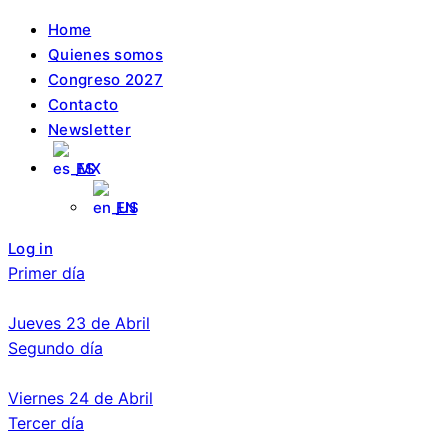
Light
mode
Home
(click
to
Quienes somos
switch
Congreso 2027
to
dark)
Contacto
Newsletter
ES
EN
Log in
Primer día
Jueves 23 de Abril
Segundo día
Viernes 24 de Abril
Tercer día