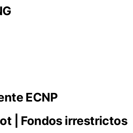
NG
dente ECNP
t | Fondos irrestrictos