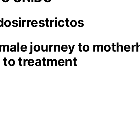
dosirrestrictos
male journey to mother
 to treatment