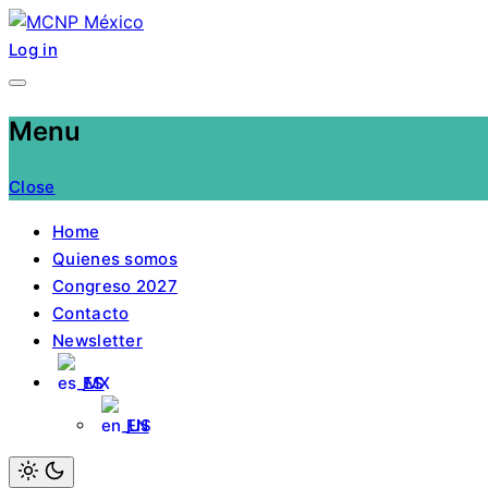
Skip
to
Log in
MCNP México
Descifrando los datos duros de la ciencia
content
Menu
Close
Home
Quienes somos
Congreso 2027
Contacto
Newsletter
ES
EN