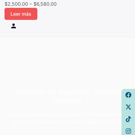
$
2,500.00
–
$
6,580.00
Leer más
Disfruta de nuestras últimas
noticias
Aquí encontrarás un boletín informativo mes
a mes para nuestra comunidad científica