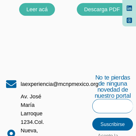
Leer acá
Descarga PDF
No te pierdas
de ninguna
laexperiencia@mcnpmexico.org
novedad de
nuestro portal
Av. José
María
Larroque
1234.Col.
Suscribirse
Nueva,
Acepto la