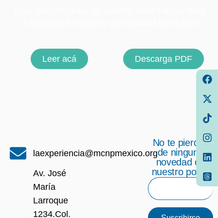
Aquí encontrarás un boletín informativo mes
a mes para nuestra comunidad científica
Leer acá
Descarga PDF
No te pierdas
de ninguna
laexperiencia@mcnpmexico.org
novedad de
nuestro portal
Av. José
María
Larroque
1234.Col.
Suscribirse