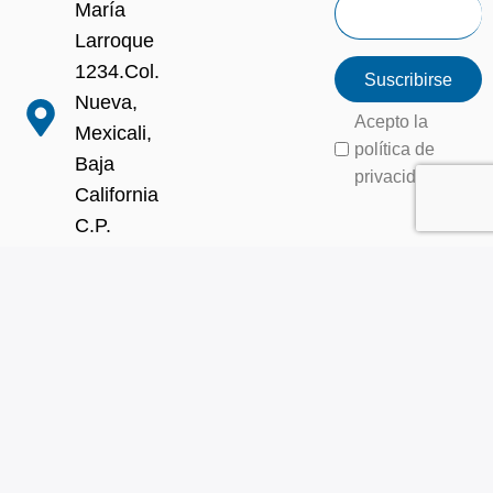
María
Larroque
1234.Col.
Suscribirse
Nueva,
Acepto la
Mexicali,
política de
Baja
privacidad
California
C.P.
21100
+52
6864229925
Powered by:
Copyright © MCNP
Mexico 2024
Aviso de privacidad
|
Política de cookies