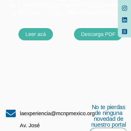
Aquí encontrarás un boletín informativo mes
a mes para nuestra comunidad científica
Leer acá
Descarga PDF
No te pierdas
de ninguna
laexperiencia@mcnpmexico.org
novedad de
nuestro portal
Av. José