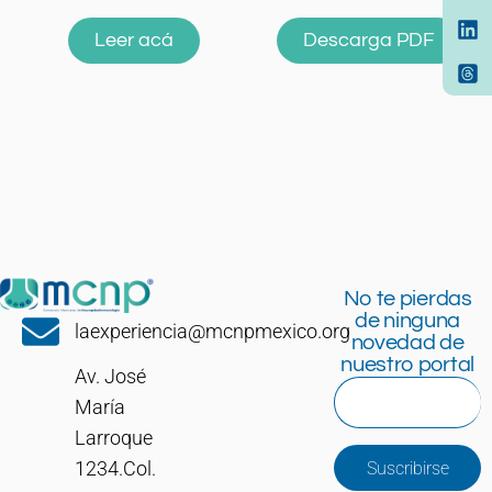
Leer acá
Descarga PDF
No te pierdas
de ninguna
laexperiencia@mcnpmexico.org
novedad de
nuestro portal
Av. José
María
Larroque
1234.Col.
Suscribirse