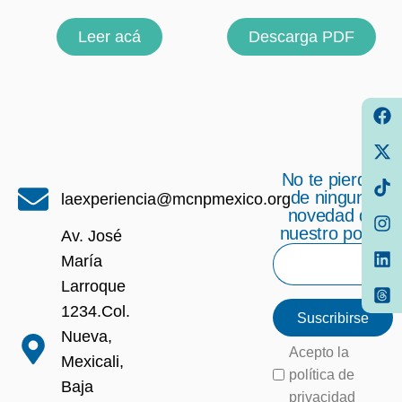
Leer acá
Descarga PDF
No te pierdas
de ninguna
laexperiencia@mcnpmexico.org
novedad de
nuestro portal
Av. José
María
Larroque
1234.Col.
Suscribirse
Nueva,
Acepto la
Mexicali,
política de
Baja
privacidad