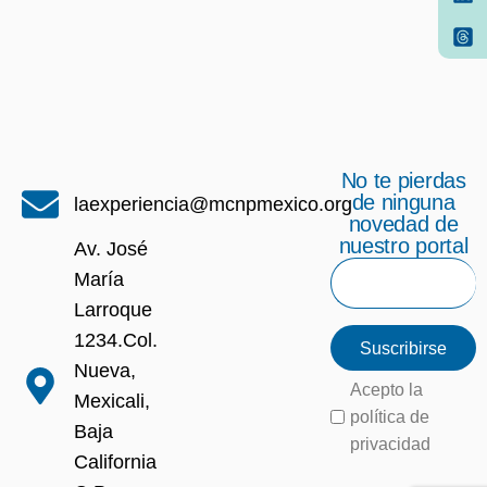
No te pierdas
de ninguna
laexperiencia@mcnpmexico.org
novedad de
nuestro portal
Av. José
María
Larroque
1234.Col.
Suscribirse
Nueva,
Acepto la
Mexicali,
política de
Baja
privacidad
California