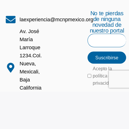
No te pierdas
de ninguna
laexperiencia@mcnpmexico.org
novedad de
nuestro portal
Av. José
María
Larroque
1234.Col.
Suscribirse
Nueva,
Acepto la
Mexicali,
política de
Baja
privacidad
California
C.P.
21100
+52
6864229925