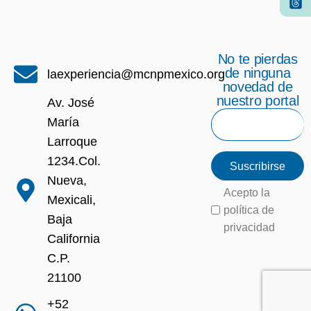
No te pierdas
de ninguna
laexperiencia@mcnpmexico.org
novedad de
nuestro portal
Av. José
María
Larroque
1234.Col.
Suscribirse
Nueva,
Acepto la
Mexicali,
política de
Baja
privacidad
California
C.P.
21100
+52