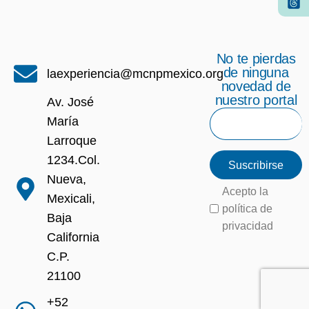
No te pierdas
de ninguna
laexperiencia@mcnpmexico.org
novedad de
nuestro portal
Av. José
María
Larroque
1234.Col.
Suscribirse
Nueva,
Acepto la
Mexicali,
política de
Baja
privacidad
California
C.P.
21100
+52