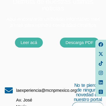
Disfruta de nuestras últimas
noticias
Aquí encontrarás un boletín informativo mes
a mes para nuestra comunidad científica
Leer acá
Descarga PDF
No te pierdas
de ninguna
laexperiencia@mcnpmexico.org
novedad de
nuestro portal
Av. José