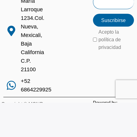
María
Larroque
1234.Col.
Suscribirse
Nueva,
Acepto la
Mexicali,
política de
Baja
privacidad
California
C.P.
21100
+52
6864229925
Powered by:
Copyright © MCNP
Mexico 2024
Aviso de privacidad
|
Política de cookies