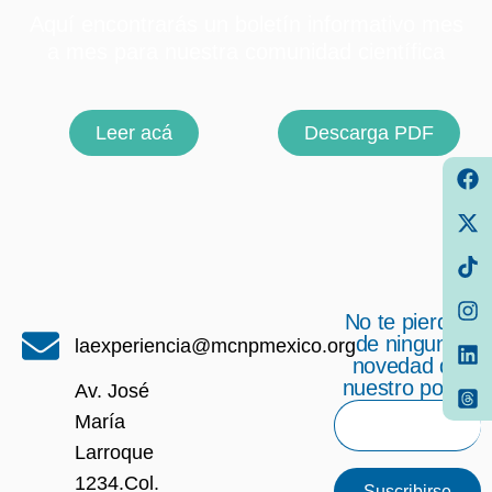
Aquí encontrarás un boletín informativo mes
a mes para nuestra comunidad científica
Leer acá
Descarga PDF
No te pierdas
de ninguna
laexperiencia@mcnpmexico.org
novedad de
nuestro portal
Av. José
María
Larroque
1234.Col.
Suscribirse