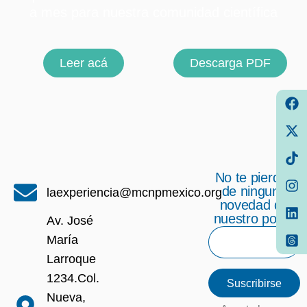
a mes para nuestra comunidad científica
Leer acá
Descarga PDF
No te pierdas
de ninguna
laexperiencia@mcnpmexico.org
novedad de
nuestro portal
Av. José
María
Larroque
1234.Col.
Suscribirse
Nueva,